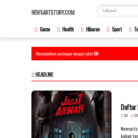
×
NEWSARTSTORY.COM
Game
Health
Hiburan
Sport
Te
Menampilkan postingan dengan label
XXI
HEADLINE
Daftar 
XXI
OK
Newsartst
kalian to