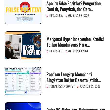
Apa Itu False Positive? Pengertian,
Contoh, Penyebab, dan Cara
Mengatasinya
TIPS ARTIKEL
AGUSTUS 07, 2026
Mengenal Hyper Independen, Kondisi
Terlalu Mandiri yang Perlu
Diwaspadai
TIPS ARTIKEL
AGUSTUS 04, 2026
Panduan Lengkap Memahami
Singkatan Dokter Beserta Istilah
Medis
TULISAN RESEP DOKTER
AGUSTUS 03, 2026
Pulse OS: Kelebihan, Kekurangan, dan