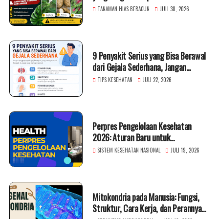
TANAMAN HIAS BERACUN
JULI 30, 2026
9 Penyakit Serius yang Bisa Berawal
dari Gejala Sederhana, Jangan
Diabaikan!
TIPS KESEHATAN
JULI 22, 2026
Perpres Pengelolaan Kesehatan
2026: Aturan Baru untuk
Meningkatkan Layanan Kesehatan
SISTEM KESEHATAN NASIONAL
JULI 19, 2026
Indonesia
Mitokondria pada Manusia: Fungsi,
Struktur, Cara Kerja, dan Perannya