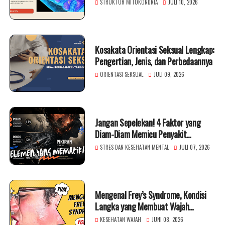
bagi Kesehatan
STRUKTUR MITOKONDRIA
JULI 10, 2026
Kosakata Orientasi Seksual Lengkap:
Pengertian, Jenis, dan Perbedaannya
ORIENTASI SEKSUAL
JULI 09, 2026
Jangan Sepelekan! 4 Faktor yang
Diam-Diam Memicu Penyakit
Mematikan
STRES DAN KESEHATAN MENTAL
JULI 07, 2026
Mengenal Frey’s Syndrome, Kondisi
Langka yang Membuat Wajah
Berkeringat Saat Makan
KESEHATAN WAJAH
JUNI 08, 2026