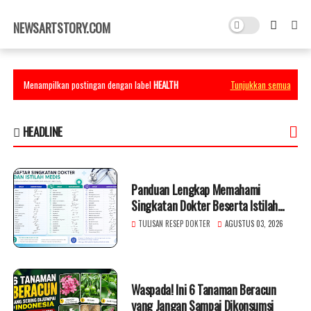
×
NEWSARTSTORY.COM
Menampilkan postingan dengan label
HEALTH
Tunjukkan semua
HEADLINE
Panduan Lengkap Memahami
Singkatan Dokter Beserta Istilah
Medis
TULISAN RESEP DOKTER
AGUSTUS 03, 2026
Waspada! Ini 6 Tanaman Beracun
yang Jangan Sampai Dikonsumsi