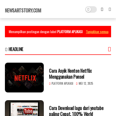
×
NEWSARTSTORY.COM
Menampilkan postingan dengan label
PLATFORM APLIKASI
Tunjukkan semua
HEADLINE
Cara Asyik Nonton Netflix
Menggunakan Ponsel
PLATFORM APLIKASI
MEI 12, 2025
Cara Download lagu dari youtube
paling Cepat, 100% Work!