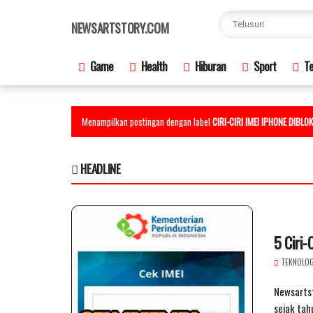
×
NEWSARTSTORY.COM
Game
Health
Hiburan
Sport
Te
Menampilkan postingan dengan label
CIRI-CIRI IMEI IPHONE DIBLOK
HEADLINE
5 Ciri-
TEKNOLOG
Newsartst
sejak tah