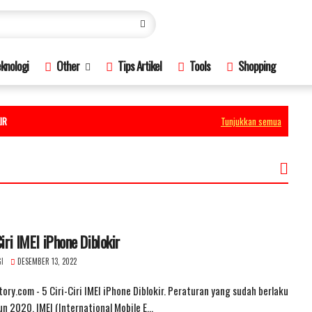
knologi
Other
Tips Artikel
Tools
Shopping
IR
Tunjukkan semua
Ciri IMEI iPhone Diblokir
I
DESEMBER 13, 2022
ory.com - 5 Ciri-Ciri IMEI iPhone Diblokir. Peraturan yang sudah berlaku
un 2020, IMEI (International Mobile E…