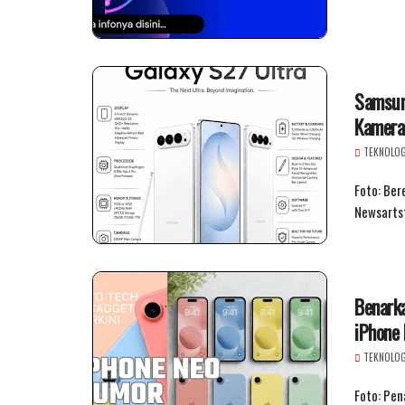
Samsung
Kamera
TEKNOLOG
Foto: Ber
Newsarts
Benarka
iPhone
TEKNOLOG
Foto: Pe