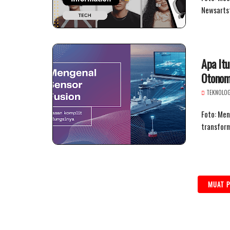
Newsarts
Apa Itu
Otonom
TEKNOLOG
Foto: Men
transform
MUAT P