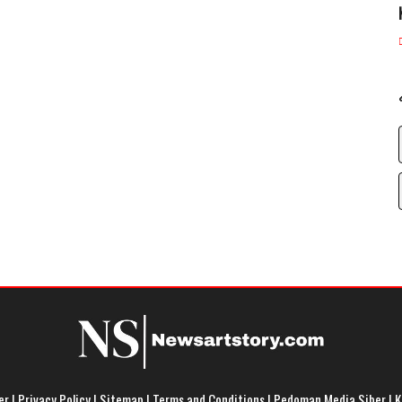
er
|
Privacy Policy
|
Sitemap
|
Terms and Conditions
|
Pedoman Media Siber
|
K