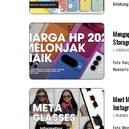
Belakanga
Mengap
Storag
TEKNOLOG
Foto: Ha
Newsarts
Meet M
Instag
WEARABLE
Foto: Mee