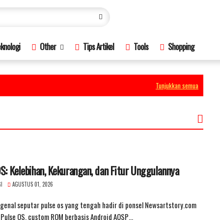
knologi
Other
Tips Artikel
Tools
Shopping
Tunjukkan semua
S: Kelebihan, Kekurangan, dan Fitur Unggulannya
I
AGUSTUS 01, 2026
genal seputar pulse os yang tengah hadir di ponsel Newsartstory.com
 Pulse OS, custom ROM berbasis Android AOSP…