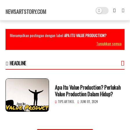
×
NEWSARTSTORY.COM
Menampilkan postingan dengan label
APA ITU VALUE PRODUCTION?
Tunjukkan semua
HEADLINE
Apa Itu Value Production? Perlukah
Value Production Dalam Hidup?
TIPS ARTIKEL
JUNI 01, 2024