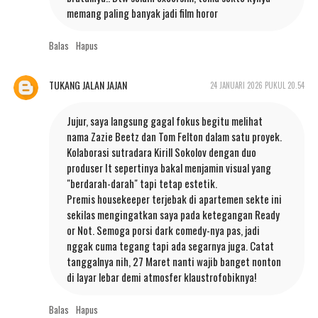
memang paling banyak jadi film horor
Balas
Hapus
TUKANG JALAN JAJAN
24 JANUARI 2026 PUKUL 20.54
Jujur, saya langsung gagal fokus begitu melihat
nama Zazie Beetz dan Tom Felton dalam satu proyek.
Kolaborasi sutradara Kirill Sokolov dengan duo
produser It sepertinya bakal menjamin visual yang
"berdarah-darah" tapi tetap estetik.
Premis housekeeper terjebak di apartemen sekte ini
sekilas mengingatkan saya pada ketegangan Ready
or Not. Semoga porsi dark comedy-nya pas, jadi
nggak cuma tegang tapi ada segarnya juga. Catat
tanggalnya nih, 27 Maret nanti wajib banget nonton
di layar lebar demi atmosfer klaustrofobiknya!
Balas
Hapus