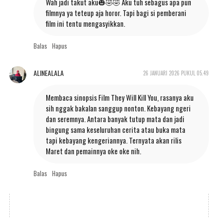
Wah jadi takut aku🎃🤣🤣 Aku tuh sebagus apa pun
filmnya ya teteup aja horor. Tapi bagi si pemberani
film ini tentu mengasyikkan.
Balas
Hapus
ALINEALALA
26 JANUARI 2026 PUKUL 05.49
Membaca sinopsis Film They Will Kill You, rasanya aku
sih nggak bakalan sanggup nonton. Kebayang ngeri
dan seremnya. Antara banyak tutup mata dan jadi
bingung sama keseluruhan cerita atau buka mata
tapi kebayang kengeriannya. Ternyata akan rilis
Maret dan pemainnya oke oke nih.
Balas
Hapus