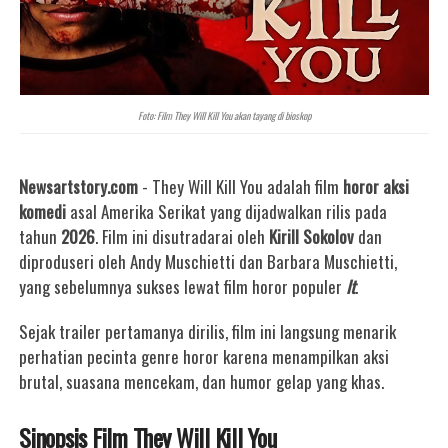
Foto: Film They Will Kill You akan tayang di bioskop
Newsartstory.com
- They Will Kill You adalah film
horor aksi
komedi
asal Amerika Serikat yang dijadwalkan rilis pada
tahun
2026
. Film ini disutradarai oleh
Kirill Sokolov
dan
diproduseri oleh Andy Muschietti dan Barbara Muschietti,
yang sebelumnya sukses lewat film horor populer
It
.
Sejak trailer pertamanya dirilis, film ini langsung menarik
perhatian pecinta genre horor karena menampilkan aksi
brutal, suasana mencekam, dan humor gelap yang khas.
Sinopsis Film They Will Kill You