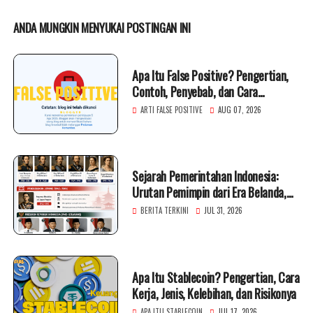
ANDA MUNGKIN MENYUKAI POSTINGAN INI
Apa Itu False Positive? Pengertian,
Contoh, Penyebab, dan Cara
Mengatasinya
ARTI FALSE POSITIVE
AUG 07, 2026
Sejarah Pemerintahan Indonesia:
Urutan Pemimpin dari Era Belanda,
Jepang, hingga Presiden RI
BERITA TERKINI
JUL 31, 2026
Apa Itu Stablecoin? Pengertian, Cara
Kerja, Jenis, Kelebihan, dan Risikonya
APA ITU STABLECOIN
JUL 17, 2026