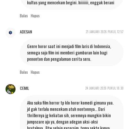
kultus yang mencekam begini. hiiiiiii, enggak berani
Balas
Hapus
ADESAN
21 JANUARI 2026 PUKUL 12.57
Genre horor saat ini menjadi film laris di Indonesia,
semoga saja film ini memberi gambaran lain bagi
penonton dan pengalaman cerita seru.
Balas
Hapus
CEMIL
24 JANUARI 2026 PUKUL 18.30
Aku suka film horror tp klo horor komedi gimana yaa.
jd gak terlalu mencekam atuh nontonnya... Dari
thrillernya jg keliatan sih, seremnya mungkin bikin
jumpscare aja ya, dengan adegan aksi-aksi
brutalnya.. Btw selain excorsim, tema sekte kynya