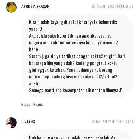
APRILLIA EKASARI
25 JANUARI 2026 PUKUL 20.02
Kirain udah tayang di netplik ternyata belum rilis
yaaa :D
Aku selalu suka horor bikinan Amerika, soalnya
negara ini udah tua, setan2nya biasanya macem2
hehe.
Serem juga sih ya terlibat dengan sekte2an gini. Dari
beberapa film yang udah2 kadang pengikut sekte
gini nggak ketebak. Penampilannya kek orang
normal, tapi kadang bisa melakukan hal2/ ritual2
aneh.
Semoga nanti ada kesempatan nih nonton filmnya :D
Balas
Hapus
LINTANG
25 JANUARI 2026 PUKUL 20.19
Duh baca reviewnya aja udah pengen skip lah. Aku