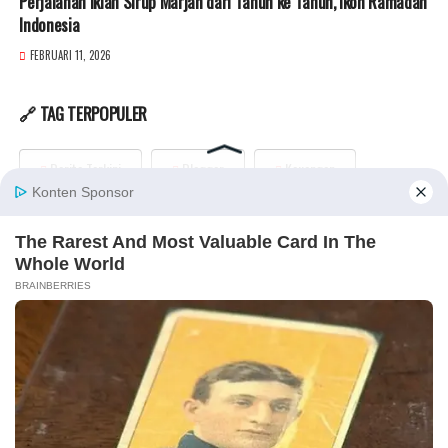
Perjalanan Iklan Sirup Marjan dari Tahun ke Tahun, Ikon Ramadan
Indonesia
FEBRUARI 11, 2026
🔗 TAG TERPOPULER
Berita Terkini
Blogger
Keuangan
Kuliner
Sponsored