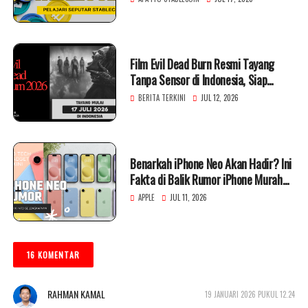
Film Evil Dead Burn Resmi Tayang
Tanpa Sensor di Indonesia, Siap
Hadirkan Horor Brutal
BERITA TERKINI
JUL 12, 2026
Benarkah iPhone Neo Akan Hadir? Ini
Fakta di Balik Rumor iPhone Murah
Apple
APPLE
JUL 11, 2026
16 KOMENTAR
RAHMAN KAMAL
19 JANUARI 2026 PUKUL 12.24