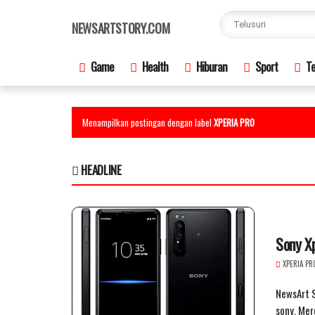
×
NEWSARTSTORY.COM
Game
Health
Hiburan
Sport
Te
Menampilkan postingan dengan label
XPERIA PRO
HEADLINE
Sony X
XPERIA PR
NewsArt S
sony. Mer