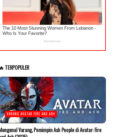
🔥 TERPOPULER
VARANG AVATAR FIRE AND ASH
Mengenal Varang, Pemimpin Ash People di Avatar: Fire
and Ash (2025)