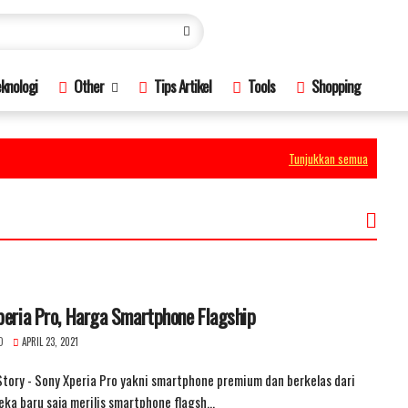
knologi
Other
Tips Artikel
Tools
Shopping
Tunjukkan semua
peria Pro, Harga Smartphone Flagship
O
APRIL 23, 2021
tory - Sony Xperia Pro yakni smartphone premium dan berkelas dari
eka baru saja merilis smartphone flagsh…