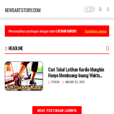
×
NEWSARTSTORY.COM
Menampilkan postingan dengan label
LATIHAN KARDIO
Tunjukkan semua
HEADLINE
Cari Tahu! Latihan Kardio Mungkin
Hanya Membuang-buang Waktu
Tanpa Pengetahuan ini
TERKINI
JANUARI 05, 2025
MUAT POSTINGAN LAINNYA