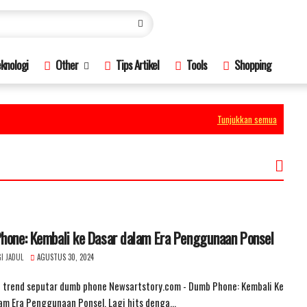
knologi
Other
Tips Artikel
Tools
Shopping
Tunjukkan semua
hone: Kembali ke Dasar dalam Era Penggunaan Ponsel
I JADUL
AGUSTUS 30, 2024
i trend seputar dumb phone Newsartstory.com - Dumb Phone: Kembali Ke
am Era Penggunaan Ponsel. Lagi hits denga…