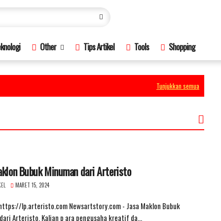
knologi
Other
Tips Artikel
Tools
Shopping
Tunjukkan semua
aklon Bubuk Minuman dari Arteristo
KEL
MARET 15, 2024
ttps://lp.arteristo.com Newsartstory.com - Jasa Maklon Bubuk
ari Arteristo. Kalian p ara pengusaha kreatif da…