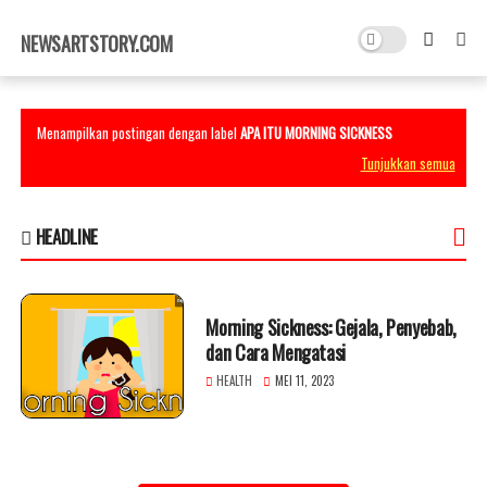
×
NEWSARTSTORY.COM
Menampilkan postingan dengan label
APA ITU MORNING SICKNESS
Tunjukkan semua
HEADLINE
Morning Sickness: Gejala, Penyebab,
dan Cara Mengatasi
HEALTH
MEI 11, 2023