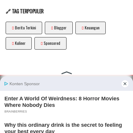
🔗 TAG TERPOPULER
Berita Terkini
Blogger
Keuangan
Kuliner
Sponsored
About
|
Disclaimer
|
Privacy Policy
|
Sitemap
|
Terms and
Conditions
|
Pedoman Media Siber
|
Kode Etik Blogger