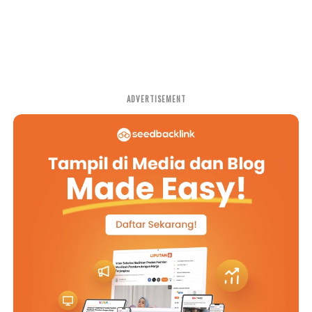
ADVERTISEMENT