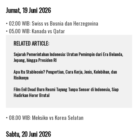
Jumat, 19 Juni 2026
• 02.00 WIB: Swiss vs Bosnia dan Herzegovina
• 05.00 WIB: Kanada vs Qatar
RELATED ARTICLE
Sejarah Pemerintahan Indonesia: Urutan Pemimpin dari Era Belanda,
Jepang, hingga Presiden RI
Apa Itu Stablecoin? Pengertian, Cara Kerja, Jenis, Kelebihan, dan
Risikonya
Film Evil Dead Burn Resmi Tayang Tanpa Sensor di Indonesia, Siap
Hadirkan Horor Brutal
• 08.00 WIB: Meksiko vs Korea Selatan
Sabtu, 20 Juni 2026