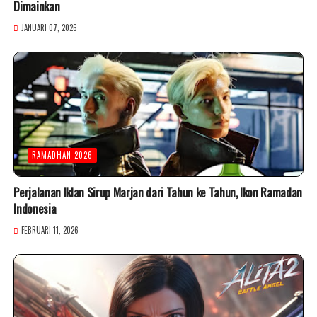
Dimainkan
JANUARI 07, 2026
RAMADHAN 2026
Perjalanan Iklan Sirup Marjan dari Tahun ke Tahun, Ikon Ramadan
Indonesia
FEBRUARI 11, 2026