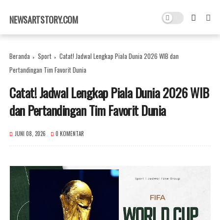
×
NEWSARTSTORY.COM
Beranda
Sport
Catat! Jadwal Lengkap Piala Dunia 2026 WIB dan
Pertandingan Tim Favorit Dunia
Catat! Jadwal Lengkap Piala Dunia 2026 WIB
dan Pertandingan Tim Favorit Dunia
JUNI 08, 2026
0 KOMENTAR