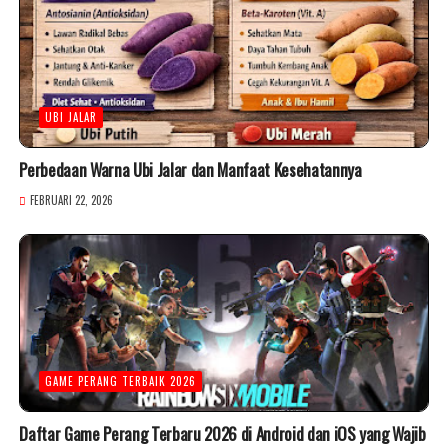
UBI JALAR
Perbedaan Warna Ubi Jalar dan Manfaat Kesehatannya
FEBRUARI 22, 2026
GAME PERANG TERBAIK 2026
Daftar Game Perang Terbaru 2026 di Android dan iOS yang Wajib