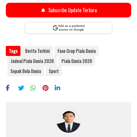
🔔
Subscribe Update Terbaru
Add as a preferred
source on Google
Tags
Berita Terkini
Fase Grup Piala Dunia
Jadwal Piala Dunia 2026
Piala Dunia 2026
Sepak Bola Dunia
Sport