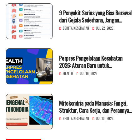
9 Penyakit Serius yang Bisa Berawal
dari Gejala Sederhana, Jangan
Diabaikan!
BERITA KESEHATAN
JUL 22, 2026
Perpres Pengelolaan Kesehatan
2026: Aturan Baru untuk
Meningkatkan Layanan Kesehatan
HEALTH
JUL 19, 2026
Indonesia
Mitokondria pada Manusia: Fungsi,
Struktur, Cara Kerja, dan Perannya
bagi Kesehatan
BERITA KESEHATAN
JUL 10, 2026