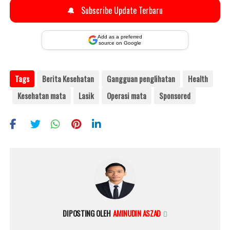
🔔
Subscribe Update Terbaru
Add as a preferred
source on Google
Tags
Berita Kesehatan
Gangguan penglihatan
Health
Kesehatan mata
Lasik
Operasi mata
Sponsored
DIPOSTING OLEH
AMINUDIN ASZAD