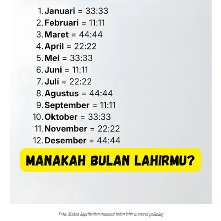
Foto: Makna kepribadian menurut bulan lahir menurut psikolog