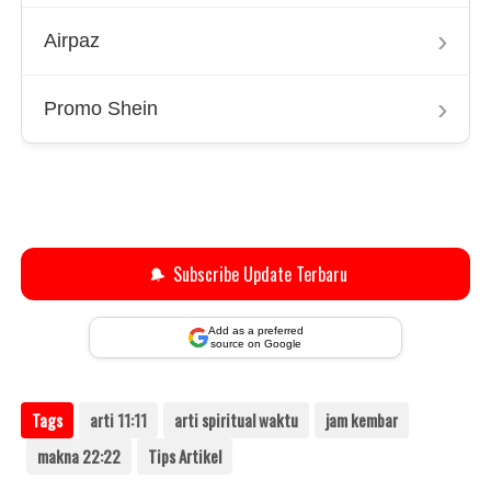
›
Airpaz
›
Promo Shein
🔔
Subscribe Update Terbaru
Add as a preferred
source on Google
Tags
arti 11:11
arti spiritual waktu
jam kembar
makna 22:22
Tips Artikel