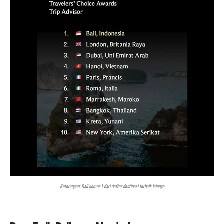
Keterangan: Bali nomor 1 dari daftar destinasi terbaik lainnya