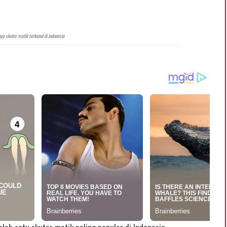
py skuter matik terkenal di indonesia