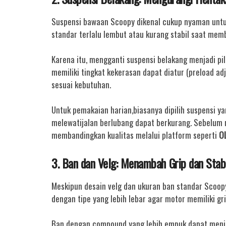
Suspensi bawaan Scoopy dikenal cukup nyaman untuk
standar terlalu lembut atau kurang stabil saat mem
Karena itu, mengganti suspensi belakang menjadi pi
memiliki tingkat kekerasan dapat diatur (preload a
sesuai kebutuhan.
Untuk pemakaian harian,biasanya dipilih suspensi y
melewatijalan berlubang dapat berkurang. Sebelum 
membandingkan kualitas melalui platform seperti
O
3. Ban dan Velg: Menambah Grip dan Stabi
Meskipun desain velg dan ukuran ban standar Scoo
dengan tipe yang lebih lebar agar motor memiliki grip
Ban dengan compound yang lebih empuk dapat menin