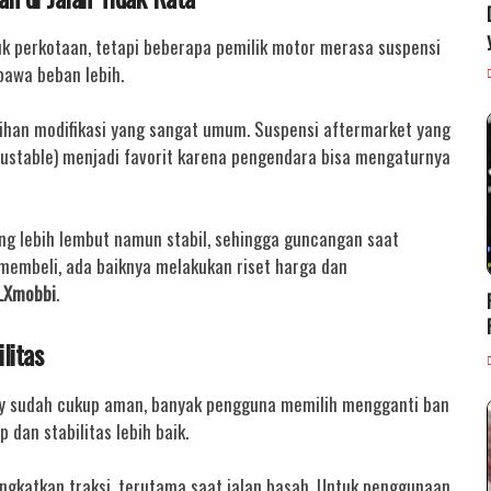
 perkotaan, tetapi beberapa pemilik motor merasa suspensi
bawa beban lebih.
lihan modifikasi yang sangat umum. Suspensi aftermarket yang
djustable) menjadi favorit karena pengendara bisa mengaturnya
ang lebih lembut namun stabil, sehingga guncangan saat
membeli, ada baiknya melakukan riset harga dan
LXmobbi
.
litas
py sudah cukup aman, banyak pengguna memilih mengganti ban
 dan stabilitas lebih baik.
gkatkan traksi, terutama saat jalan basah. Untuk penggunaan