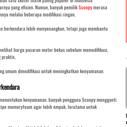
lah satu skuter matik paling populer di Indonesia
rnya yang efisien. Namun, banyak pemilik
Scoopy
merasa
nya melalui beberapa modifikasi ringan.
an berkendara lebih menyenangkan, tetapi juga membantu
 melihat harga pasaran motor bekas sebelum memodifikasi,
 praktis.
ling umum dimodifikasi untuk meningkatkan kenyamanan.
rkendara
ng menentukan kenyamanan. banyak pengguna Scoopy mengganti
u tipe memoryfoam agar lebih empuk, terutama untuk