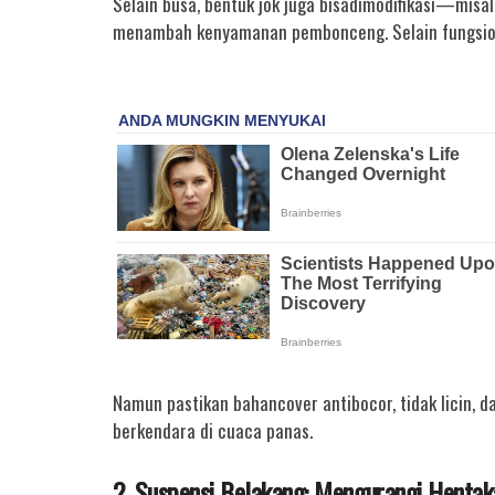
Selain busa, bentuk jok juga bisadimodifikasi—misaln
menambah kenyamanan pembonceng. Selain fungsiona
Namun pastikan bahancover antibocor, tidak licin, d
berkendara di cuaca panas.
2. Suspensi Belakang: Mengurangi Hentaka