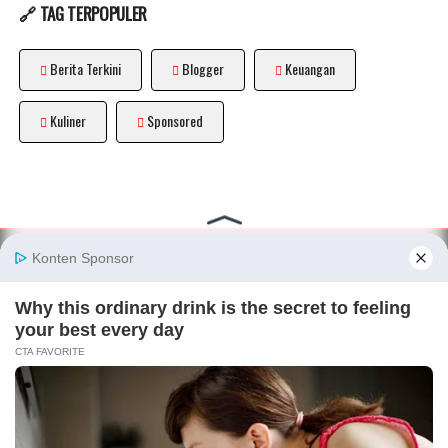
🔗 TAG TERPOPULER
Berita Terkini
Blogger
Keuangan
Kuliner
Sponsored
About
|
Disclaimer
|
Privacy Policy
|
Sitemap
|
Terms and
Conditions
|
Pedoman Media Siber
|
Kode Etik Blogger