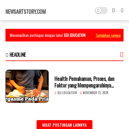
×
NEWSARTSTORY.COM
Menampilkan postingan dengan label
SEX EDUCATION
Tunjukkan semua
HEADLINE
Health: Pemahaman, Proses, dan
Faktor yang Mempengaruhinya
Orgasme pada Pria
SEX EDUCATION
NOVEMBER 13, 2024
MUAT POSTINGAN LAINNYA