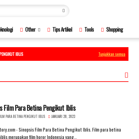
knologi
Other
Tips Artikel
Tools
Shopping
PENGIKUT IBLIS
Tunjukkan semua
s Film Para Betina Pengikut Iblis
FILM PARA BETINA PENGIKUT IBLIS
JANUARI 28, 2023
ory.com - Sinopsis Film Para Betina Pengikut Iblis. Film para betina
iblis merupakan film horor Indonesia yang…