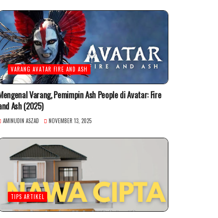
VARANG AVATAR FIRE AND ASH
Mengenal Varang, Pemimpin Ash People di Avatar: Fire
and Ash (2025)
AMINUDIN ASZAD
NOVEMBER 13, 2025
TIPS ARTIKEL