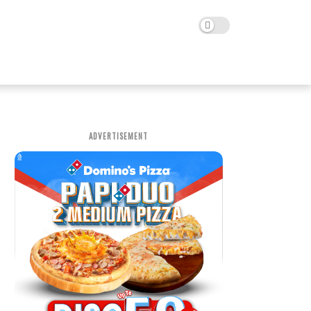
ADVERTISEMENT