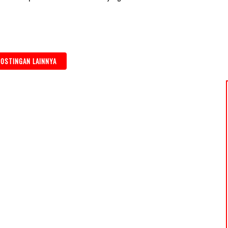
OSTINGAN LAINNYA