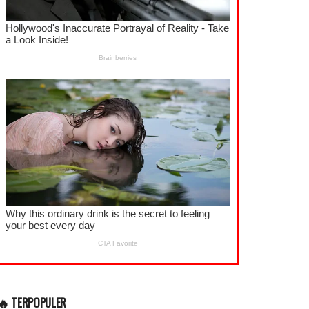
🔥 TERPOPULER