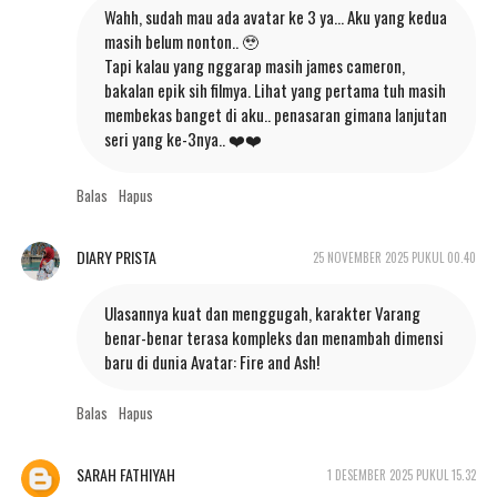
Wahh, sudah mau ada avatar ke 3 ya... Aku yang kedua
masih belum nonton.. 🥹
Tapi kalau yang nggarap masih james cameron,
bakalan epik sih filmya. Lihat yang pertama tuh masih
membekas banget di aku.. penasaran gimana lanjutan
seri yang ke-3nya.. ❤️❤️
Balas
Hapus
DIARY PRISTA
25 NOVEMBER 2025 PUKUL 00.40
Ulasannya kuat dan menggugah, karakter Varang
benar-benar terasa kompleks dan menambah dimensi
baru di dunia Avatar: Fire and Ash!
Balas
Hapus
SARAH FATHIYAH
1 DESEMBER 2025 PUKUL 15.32