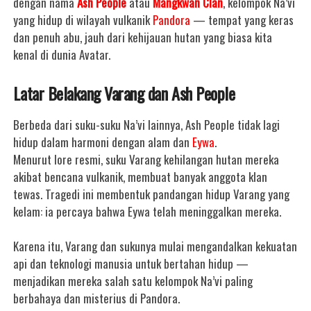
dengan nama
Ash People
atau
Mangkwan Clan
, kelompok Na’vi
yang hidup di wilayah vulkanik
Pandora
— tempat yang keras
dan penuh abu, jauh dari kehijauan hutan yang biasa kita
kenal di dunia Avatar.
Latar Belakang Varang dan Ash People
Berbeda dari suku-suku Na’vi lainnya, Ash People tidak lagi
hidup dalam harmoni dengan alam dan
Eywa
.
Menurut lore resmi, suku Varang kehilangan hutan mereka
akibat bencana vulkanik, membuat banyak anggota klan
tewas. Tragedi ini membentuk pandangan hidup Varang yang
kelam: ia percaya bahwa Eywa telah meninggalkan mereka.
Karena itu, Varang dan sukunya mulai mengandalkan kekuatan
api dan teknologi manusia untuk bertahan hidup —
menjadikan mereka salah satu kelompok Na’vi paling
berbahaya dan misterius di Pandora.