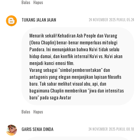
Balas
Hapus
TUKANG JALAN JAJAN
24 NOVEMBER 2025 PUKUL 05.24
Menarik sekali! Kehadiran Ash People dan Varang
(Oona Chaplin) benar-benar memperluas mitologi
Pandora. Ini menunjukkan bahwa Na'vi tidak selalu
hidup damai, dan konflik internal Na'vi vs. Na'vi akan
menjadi kunci emosi film.
​Varang sebagai "simbol pemberontakan" dan
antagonis yang elegan menjanjikan lapisan filosofis
baru. Tak sabar melihat visual abu, api, dan
bagaimana Chaplin memberikan "jiwa dan intensitas
baru" pada saga Avatar
Balas
Hapus
GARIS SENJA DINDA
24 NOVEMBER 2025 PUKUL 08.18