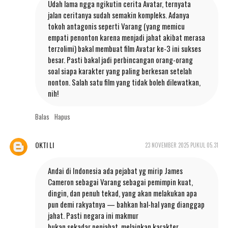
Udah lama ngga ngikutin cerita Avatar, ternyata
jalan ceritanya sudah semakin kompleks. Adanya
tokoh antagonis seperti Varang (yang memicu
empati penonton karena menjadi jahat akibat merasa
terzolimi) bakal membuat film Avatar ke-3 ini sukses
besar. Pasti bakal jadi perbincangan orang-orang
soal siapa karakter yang paling berkesan setelah
nonton. Salah satu film yang tidak boleh dilewatkan,
nih!
Balas
Hapus
OKTI LI
23 NOVEMBER 2025 PUKUL 05.31
Andai di Indonesia ada pejabat yg mirip James
Cameron sebagai Varang sebagai pemimpin kuat,
dingin, dan penuh tekad, yang akan melakukan apa
pun demi rakyatnya — bahkan hal-hal yang dianggap
jahat. Pasti negara ini makmur
bukan sekadar penjahat, melainkan karakter