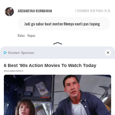
ARDIANSYAH KURNIAWAN
7 DESEMBER 2025 PUKUL 19.35
Jadi ga sabar buat nonton filmnya nanti pas tayang
Balas
Hapus
VB
7 DESEMBER 2025 PUKUL 21.40
Thanks, ini bantu banget buat yang lagi cari
referensi.
Balas
Hapus
RAFLI PRAYOGA
7 DESEMBER 2025 PUKUL 21.53
Waaah keinget awal2 Avatar dulu muncul aku masih
ngikutin dibela2in nonton bioskop. Ternyata setelah