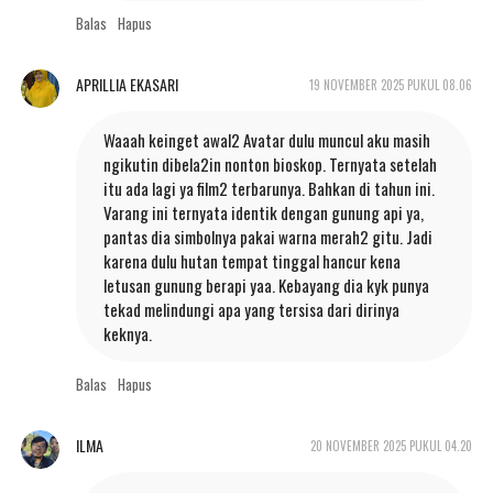
Balas
Hapus
APRILLIA EKASARI
19 NOVEMBER 2025 PUKUL 08.06
Waaah keinget awal2 Avatar dulu muncul aku masih
ngikutin dibela2in nonton bioskop. Ternyata setelah
itu ada lagi ya film2 terbarunya. Bahkan di tahun ini.
Varang ini ternyata identik dengan gunung api ya,
pantas dia simbolnya pakai warna merah2 gitu. Jadi
karena dulu hutan tempat tinggal hancur kena
letusan gunung berapi yaa. Kebayang dia kyk punya
tekad melindungi apa yang tersisa dari dirinya
keknya.
Balas
Hapus
ILMA
20 NOVEMBER 2025 PUKUL 04.20