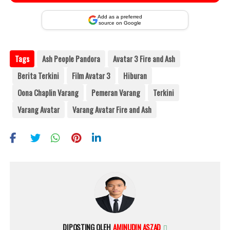
Add as a preferred
source on Google
Tags
Ash People Pandora
Avatar 3 Fire and Ash
Berita Terkini
Film Avatar 3
Hiburan
Oona Chaplin Varang
Pemeran Varang
Terkini
Varang Avatar
Varang Avatar Fire and Ash
DIPOSTING OLEH
AMINUDIN ASZAD