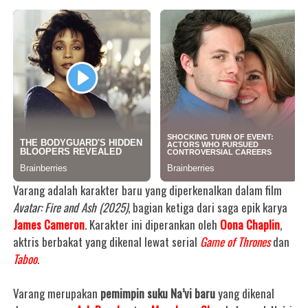
Varang adalah karakter baru yang diperkenalkan dalam film
Avatar: Fire and Ash (2025)
, bagian ketiga dari saga epik karya
James Cameron
.
Karakter ini diperankan oleh
Oona Chaplin
,
aktris berbakat yang dikenal lewat serial
Game of Thrones
dan
Taboo
.
Varang merupakan
pemimpin suku Na’vi baru
yang dikenal