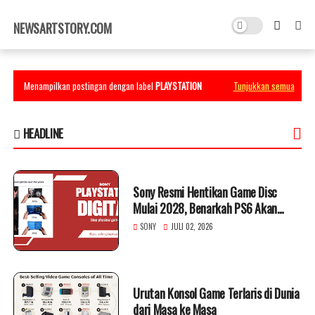
×
NEWSARTSTORY.COM
Menampilkan postingan dengan label
PLAYSTATION
Tunjukkan semua
HEADLINE
Sony Resmi Hentikan Game Disc
Mulai 2028, Benarkah PS6 Akan
Hadir Full Digital?
SONY
JULI 02, 2026
Urutan Konsol Game Terlaris di Dunia
dari Masa ke Masa