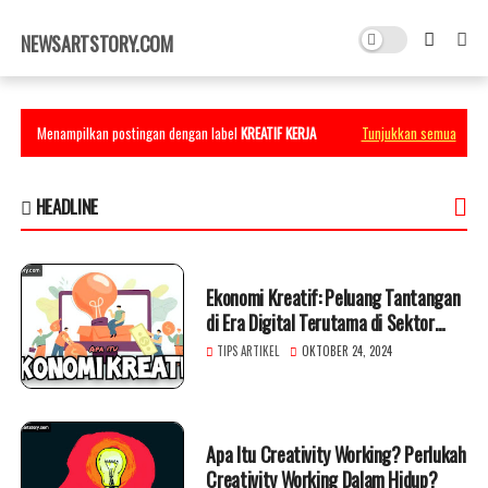
×
NEWSARTSTORY.COM
Menampilkan postingan dengan label
KREATIF KERJA
Tunjukkan semua
HEADLINE
Ekonomi Kreatif: Peluang Tantangan
di Era Digital Terutama di Sektor
Konten Kreator
TIPS ARTIKEL
OKTOBER 24, 2024
Apa Itu Creativity Working? Perlukah
Creativity Working Dalam Hidup?