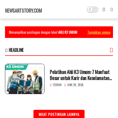
×
NEWSARTSTORY.COM
Menampilkan postingan dengan label
AHLI K3 UMUM
Tunjukkan semua
HEADLINE
Pelatihan Ahli K3 Umum: 7 Manfaat
Besar untuk Karir dan Keselamatan
Kerja
TERKINI
JUNI 29, 2026
MUAT POSTINGAN LAINNYA