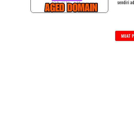
sendiri a
MUAT P