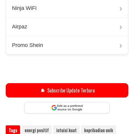
›
Ninja WiFi
›
Airpaz
›
Promo Shein
🔔
Subscribe Update Terbaru
Add as a preferred
source on Google
Tags
energi positif
intuisi kuat
kepribadian unik