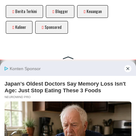
Berita Terkini
Blogger
Keuangan
Kuliner
Sponsored
About
|
Disclaimer
|
Privacy Policy
|
Sitemap
|
Terms and
Conditions
|
Pedoman Media Siber
|
Kode Etik Blogger
© COPYRIGHT 2026 -
NEWSARTSTORY.COM
. ALL RIGHT RESERVED