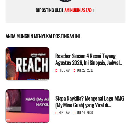
DIPOSTING OLEH
AMINUDIN ASZAD
ANDA MUNGKIN MENYUKAI POSTINGAN INI
Reacher Season 4 Resmi Tayang
Agustus 2026, Ini Sinopsis, Jadwal
Rilis, dan Daftar Pemerannya
HIBURAN
JUL 29, 2026
Siapa Naykilla? Mengenal Lagu MMG
(My Mine Gueh) yang Viral di
Berbagai Platfor
HIBURAN
JUL 14, 2026