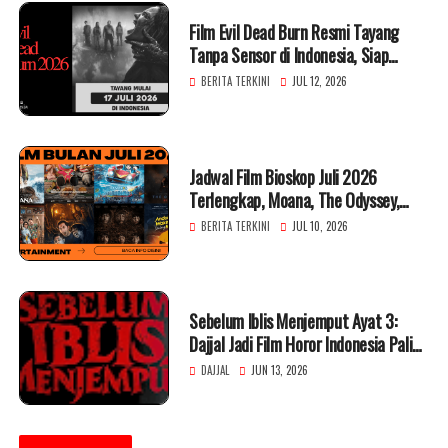
Film Evil Dead Burn Resmi Tayang
Tanpa Sensor di Indonesia, Siap
Hadirkan Horor Brutal
BERITA TERKINI
JUL 12, 2026
Jadwal Film Bioskop Juli 2026
Terlengkap, Moana, The Odyssey,
Spider-Man hingga Horor Indonesia
BERITA TERKINI
JUL 10, 2026
Sebelum Iblis Menjemput Ayat 3:
Dajjal Jadi Film Horor Indonesia Paling
Dinantikan?
DAJJAL
JUN 13, 2026