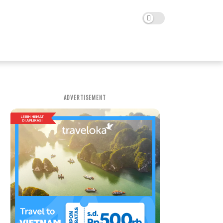
ADVERTISEMENT