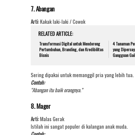
7. Abangan
Arti:
Kakak laki-laki / Cowok
RELATED ARTICLE
Transformasi Digital untuk Mendorong
4 Tanaman Pen
Pertumbuhan, Branding, dan Kredibilitas
yang Diperca
Bisnis
Gangguan Gai
Sering dipakai untuk memanggil pria yang lebih tua.
Contoh:
“Abangan itu baik orangnya.”
8. Mager
Arti:
Malas Gerak
Istilah ini sangat populer di kalangan anak muda.
Contoh: