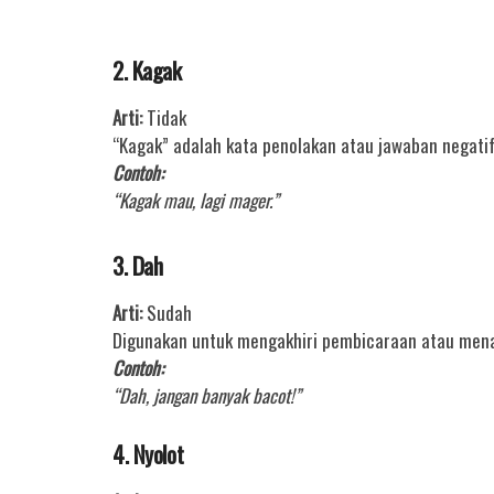
2. Kagak
Arti:
Tidak
“Kagak” adalah kata penolakan atau jawaban negati
Contoh:
“Kagak mau, lagi mager.”
3. Dah
Arti:
Sudah
Digunakan untuk mengakhiri pembicaraan atau mena
Contoh:
“Dah, jangan banyak bacot!”
4. Nyolot