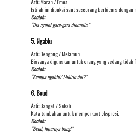
Arti:
Marah / Emosi
Istilah ini dipakai saat seseorang berbicara dengan 
Contoh:
“Dia nyolot gara-gara diomelin.”
5. Ngablu
Arti:
Bengong / Melamun
Biasanya digunakan untuk orang yang sedang tidak f
Contoh:
“Kenapa ngablu? Mikirin doi?”
6. Beud
Arti:
Banget / Sekali
Kata tambahan untuk memperkuat ekspresi.
Contoh:
“Beud, lapernya bang!”