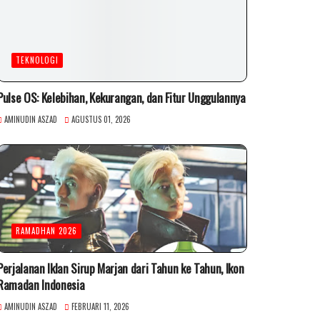
TEKNOLOGI
Pulse OS: Kelebihan, Kekurangan, dan Fitur Unggulannya
AMINUDIN ASZAD
AGUSTUS 01, 2026
RAMADHAN 2026
Perjalanan Iklan Sirup Marjan dari Tahun ke Tahun, Ikon
Ramadan Indonesia
AMINUDIN ASZAD
FEBRUARI 11, 2026