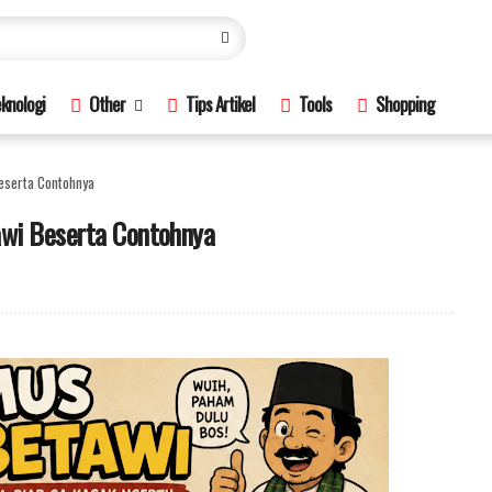
knologi
Other
Tips Artikel
Tools
Shopping
eserta Contohnya
wi Beserta Contohnya