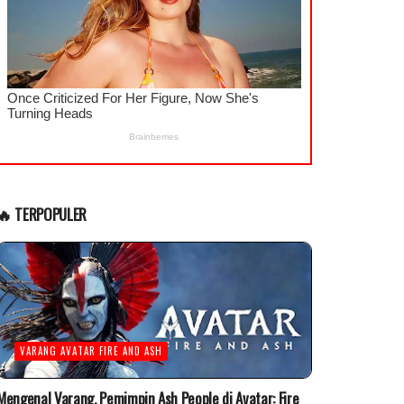
🔥 TERPOPULER
VARANG AVATAR FIRE AND ASH
Mengenal Varang, Pemimpin Ash People di Avatar: Fire