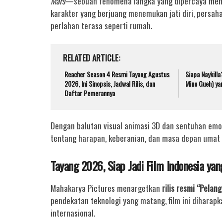
Mars
—sebuah fenomena langka yang dipercaya memba
karakter yang berjuang menemukan jati diri, persah
perlahan terasa seperti rumah.
RELATED ARTICLE
Reacher Season 4 Resmi Tayang Agustus
Siapa Naykill
2026, Ini Sinopsis, Jadwal Rilis, dan
Mine Gueh) yan
Daftar Pemerannya
Dengan balutan visual animasi 3D dan sentuhan emosi
tentang harapan, keberanian, dan masa depan umat
Tayang 2026, Siap Jadi Film Indonesia ya
Mahakarya Pictures menargetkan
rilis resmi “Pelan
pendekatan teknologi yang matang, film ini diharap
internasional.