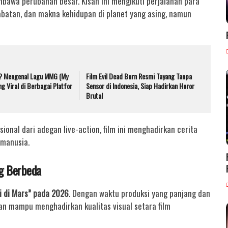
wa perubahan besar. Kisah ini mengikuti perjalanan para
abatan, dan makna kehidupan di planet yang asing, namun
a? Mengenal Lagu MMG (My
Film Evil Dead Burn Resmi Tayang Tanpa
g Viral di Berbagai Platfor
Sensor di Indonesia, Siap Hadirkan Horor
Brutal
onal dari adegan live-action, film ini menghadirkan cerita
 manusia.
ng Berbeda
gi di Mars” pada 2026
. Dengan waktu produksi yang panjang dan
kan mampu menghadirkan kualitas visual setara film