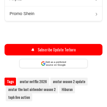
›
Promo Shein
🔔
Subscribe Update Terbaru
Add as a preferred
source on Google
Tags
avatar netflix 2026
avatar season 2 update
avatar the last airbender season 2
Hiburan
toph live action