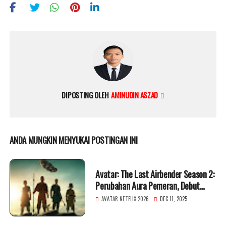
DIPOSTING OLEH
AMINUDIN ASZAD
ANDA MUNGKIN MENYUKAI POSTINGAN INI
Avatar: The Last Airbender Season 2:
Perubahan Aura Pemeran, Debut
Toph, dan Konsistensi Style yang
AVATAR NETFLIX 2026
DEC 11, 2025
Semakin Mirip Animasi