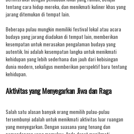
tentang cara hidup mereka, dan menikmati kuliner khas yang
jarang ditemukan di tempat lain.
Beberapa pulau mungkin memiliki festival lokal atau acara
budaya yang jarang diadakan di tempat lain, memberikan
kesempatan untuk merasakan pengalaman budaya yang
autentik. Ini adalah kesempatan langka untuk menikmati
kehidupan yang lebih sederhana dan jauh dari kebisingan
dunia modern, sekaligus memberikan perspektif baru tentang
kehidupan.
Aktivitas yang Menyegarkan Jiwa dan Raga
Salah satu alasan banyak orang memilih pulau-pulau
tersembunyi adalah untuk menikmati aktivitas luar ruangan
yang menyegarkan. Dengan suasana yang tenang dan