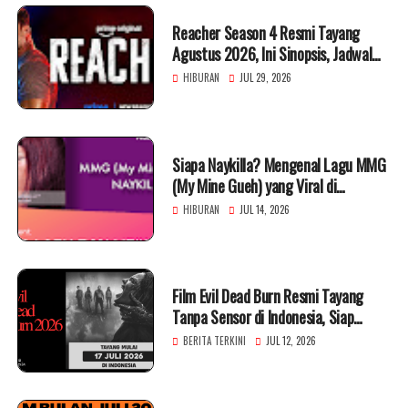
Reacher Season 4 Resmi Tayang
Agustus 2026, Ini Sinopsis, Jadwal
Rilis, dan Daftar Pemerannya
HIBURAN
JUL 29, 2026
Siapa Naykilla? Mengenal Lagu MMG
(My Mine Gueh) yang Viral di
Berbagai Platfor
HIBURAN
JUL 14, 2026
Film Evil Dead Burn Resmi Tayang
Tanpa Sensor di Indonesia, Siap
Hadirkan Horor Brutal
BERITA TERKINI
JUL 12, 2026