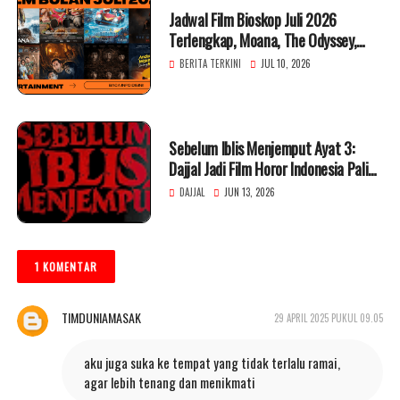
Jadwal Film Bioskop Juli 2026
Terlengkap, Moana, The Odyssey,
Spider-Man hingga Horor Indonesia
BERITA TERKINI
JUL 10, 2026
Sebelum Iblis Menjemput Ayat 3:
Dajjal Jadi Film Horor Indonesia Paling
Dinantikan?
DAJJAL
JUN 13, 2026
1 KOMENTAR
TIMDUNIAMASAK
29 APRIL 2025 PUKUL 09.05
aku juga suka ke tempat yang tidak terlalu ramai,
agar lebih tenang dan menikmati