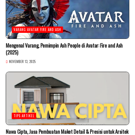
VARANG AVATAR FIRE AND ASH
Mengenal Varang, Pemimpin Ash People di Avatar: Fire and Ash
(2025)
NOVEMBER 13, 2025
TIPS ARTIKEL
Nawa Cipta, Jasa Pembuatan Maket Detail & Presisi untuk Arsitek