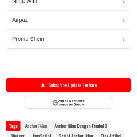
›
Ninja WiFi
›
Airpaz
›
Promo Shein
🔔
Subscribe Update Terbaru
Add as a preferred
source on Google
Tags
Anchor Iklan
Anchor Iklan Dengan Tombul X
Blogger
JavaScript
Script Anchor Iklan
Tips Artikel