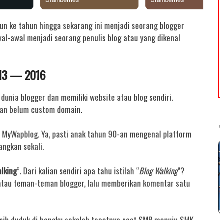
 ke tahun hingga sekarang ini menjadi seorang blogger
al-awal menjadi seorang penulis blog atau yang dikenal
013 — 2016
unia blogger dan memiliki website atau blog sendiri.
an belum custom domain.
 MyWapblog. Ya, pasti anak tahun 90-an mengenal platform
angkan sekali.
lking
”. Dari kalian sendiri apa tahu istilah “
Blog Walking
”?
 atau teman-teman blogger, lalu memberikan komentar satu
sih duduk di bangku sekolah tepatnya saat SMP menuju SMK.