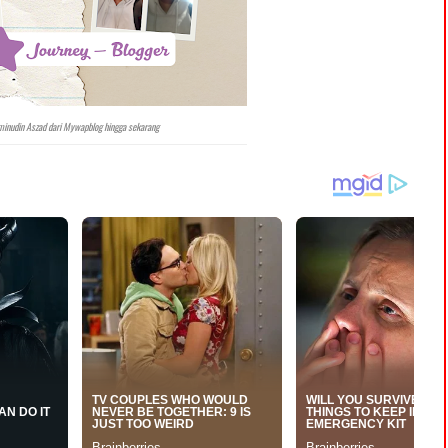
Aminudin Aszad dari Mywapblog hingga sekarang