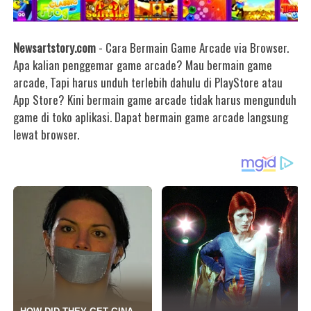
Newsartstory.com
- Cara Bermain Game Arcade via Browser.
Apa kalian penggemar game arcade? Mau bermain game
arcade, Tapi harus unduh terlebih dahulu di PlayStore atau
App Store? Kini bermain game arcade tidak harus mengunduh
game di toko aplikasi. Dapat bermain game arcade langsung
lewat browser.