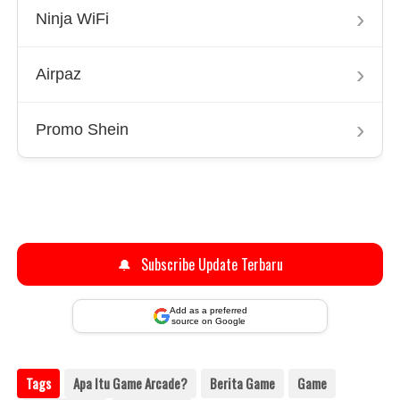
›
Ninja WiFi
›
Airpaz
›
Promo Shein
🔔
Subscribe Update Terbaru
Add as a preferred
source on Google
Tags
Apa Itu Game Arcade?
Berita Game
Game