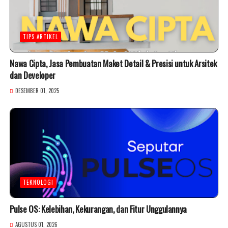
TIPS ARTIKEL
Nawa Cipta, Jasa Pembuatan Maket Detail & Presisi untuk Arsitek
dan Developer
DESEMBER 01, 2025
TEKNOLOGI
Pulse OS: Kelebihan, Kekurangan, dan Fitur Unggulannya
AGUSTUS 01, 2026