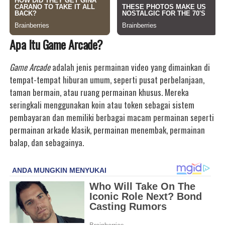
Apa Itu Game Arcade?
Game Arcade
adalah jenis permainan video yang dimainkan di
tempat-tempat hiburan umum, seperti pusat perbelanjaan,
taman bermain, atau ruang permainan khusus. Mereka
seringkali menggunakan koin atau token sebagai sistem
pembayaran dan memiliki berbagai macam permainan seperti
permainan arkade klasik, permainan menembak, permainan
balap, dan sebagainya.