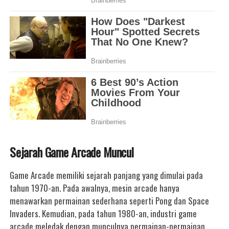
Sejarah Game Arcade Muncul
Game Arcade memiliki sejarah panjang yang dimulai pada
tahun 1970-an. Pada awalnya, mesin arcade hanya
menawarkan permainan sederhana seperti Pong dan Space
Invaders. Kemudian, pada tahun 1980-an, industri game
arcade meledak dengan munculnya permainan-permainan