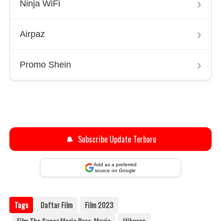
›
Ninja WiFi
›
Airpaz
›
Promo Shein
🔔
Subscribe Update Terbaru
Add as a preferred
source on Google
Tags
Daftar Film
Film 2023