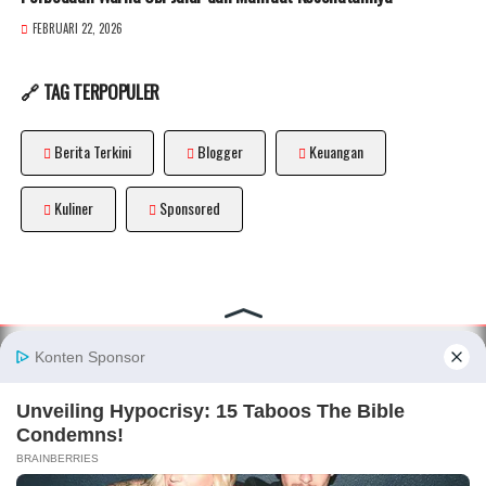
FEBRUARI 22, 2026
🔗 TAG TERPOPULER
Berita Terkini
Blogger
Keuangan
Kuliner
Sponsored
About
|
Disclaimer
|
Privacy Policy
|
Sitemap
|
Terms and
Conditions
|
Pedoman Media Siber
|
Kode Etik Blogger