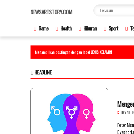
×
NEWSARTSTORY.COM
Game
Health
Hiburan
Sport
Te
Menampilkan postingan dengan label
JENIS KELAMIN
HEADLINE
Mengen
TIPS ARTI
Foto: Men
Dysphoria