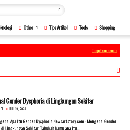
knologi
Other
Tips Artikel
Tools
Shopping
Tunjukkan semua
al Gender Dysphoria di Lingkungan Sekitar
KEL
JULI 19, 2024
genal Apa Itu Gender Dysphoria Newsartstory.com - Mengenal Gender
 di Lingkungan Sekitar. Tahukah kamu apa itu…