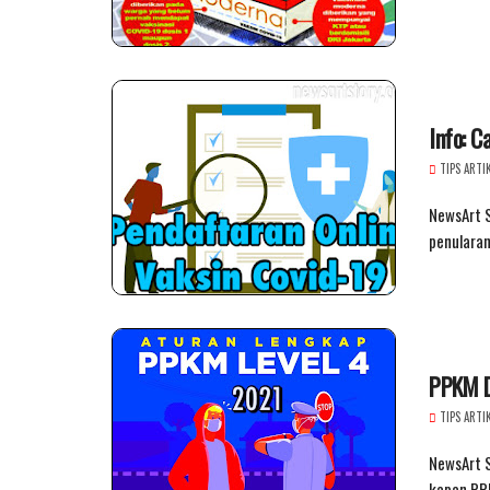
Info: C
TIPS ARTI
NewsArt S
penularan
PPKM D
TIPS ARTI
NewsArt S
kapan PPK