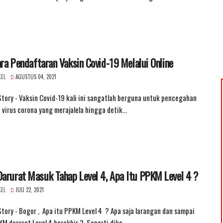
ara Pendaftaran Vaksin Covid-19 Melalui Online
KEL
AGUSTUS 04, 2021
tory - Vaksin Covid-19 kali ini sangatlah berguna untuk pencegahan
 virus corona yang merajalela hingga detik…
arurat Masuk Tahap Level 4, Apa Itu PPKM Level 4 ?
KEL
JULI 22, 2021
tory - Bogor , Apa itu PPKM Level 4 ? Apa saja larangan dan sampai
M darurat Level 4 berakhir ? Seperti dike…