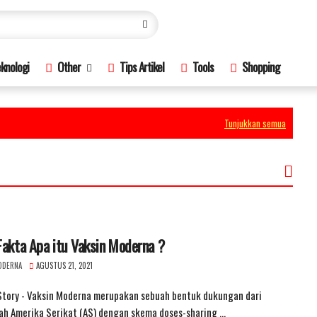
knologi
Other
Tips Artikel
Tools
Shopping
Tunjukkan semua
Fakta Apa itu Vaksin Moderna ?
ODERNA
AGUSTUS 21, 2021
Story - Vaksin Moderna merupakan sebuah bentuk dukungan dari
ah Amerika Serikat (AS) dengan skema doses-sharing …