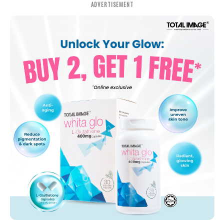
ADVERTISEMENT