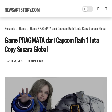
×
NEWSARTSTORY.COM
Beranda
Game
Game PRAGMATA dari Capcom Raih 1 Juta Copy Secara Global
Game PRAGMATA dari Capcom Raih 1 Juta
Copy Secara Global
APRIL 25, 2026
0 KOMENTAR