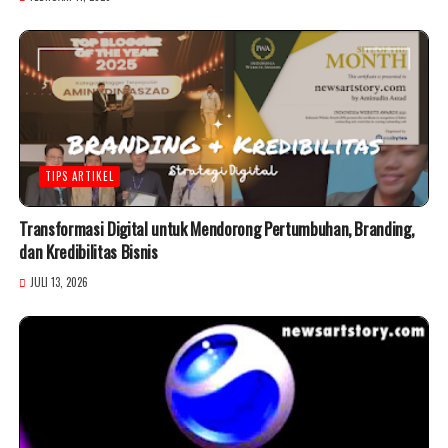
TIPS ARTIKEL
Transformasi Digital untuk Mendorong Pertumbuhan, Branding,
dan Kredibilitas Bisnis
JULI 13, 2026