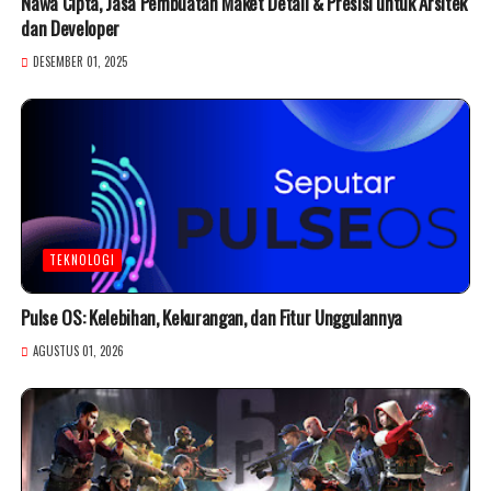
Nawa Cipta, Jasa Pembuatan Maket Detail & Presisi untuk Arsitek
dan Developer
DESEMBER 01, 2025
TEKNOLOGI
Pulse OS: Kelebihan, Kekurangan, dan Fitur Unggulannya
AGUSTUS 01, 2026