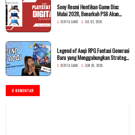
Sony Resmi Hentikan Game Disc
Mulai 2028, Benarkah PS6 Akan
Hadir Full Digital?
BERITA GAME
JUL 02, 2026
Legend of Aoqi: RPG Fantasi Generasi
Baru yang Menggabungkan Strategi,
Koleksi Spirit, dan Petualangan
BERITA GAME
JUN 26, 2026
0 KOMENTAR