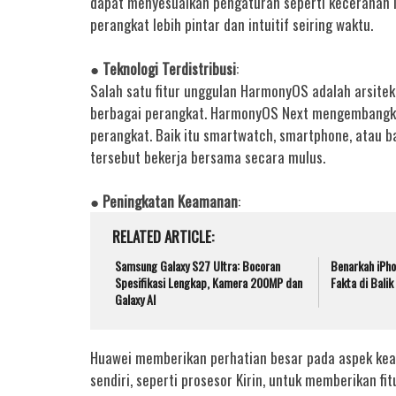
dapat menyesuaikan pengaturan seperti kecerahan l
perangkat lebih pintar dan intuitif seiring waktu.
● Teknologi Terdistribusi
:
Salah satu fitur unggulan HarmonyOS adalah arsitekt
berbagai perangkat. HarmonyOS Next mengembangkan 
perangkat. Baik itu smartwatch, smartphone, atau
tersebut bekerja bersama secara mulus.
● Peningkatan Keamanan
:
RELATED ARTICLE
Samsung Galaxy S27 Ultra: Bocoran
Benarkah iPho
Spesifikasi Lengkap, Kamera 200MP dan
Fakta di Bali
Galaxy AI
Huawei memberikan perhatian besar pada aspek ke
sendiri, seperti prosesor Kirin, untuk memberikan f