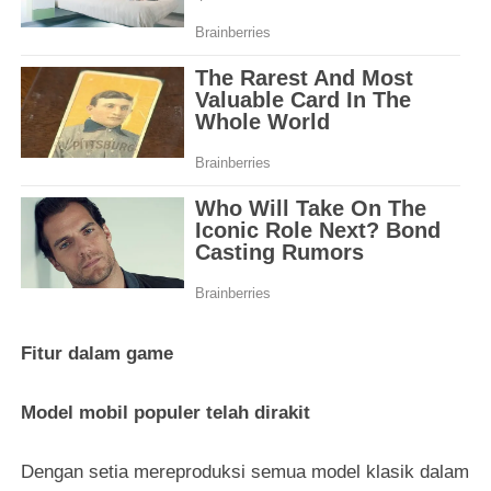
Fitur dalam game
Model mobil populer telah dirakit
Dengan setia mereproduksi semua model klasik dalam