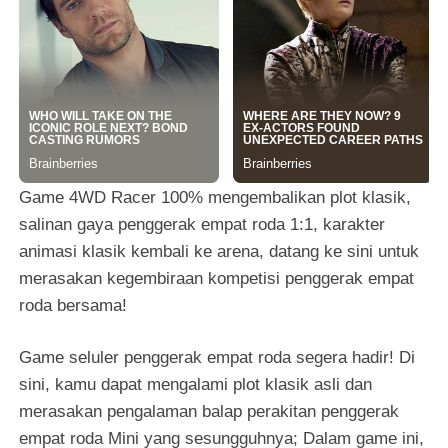
Game 4WD Racer 100% mengembalikan plot klasik,
salinan gaya penggerak empat roda 1:1, karakter
animasi klasik kembali ke arena, datang ke sini untuk
merasakan kegembiraan kompetisi penggerak empat
roda bersama!
Game seluler penggerak empat roda segera hadir! Di
sini, kamu dapat mengalami plot klasik asli dan
merasakan pengalaman balap perakitan penggerak
empat roda Mini yang sesungguhnya; Dalam game ini,