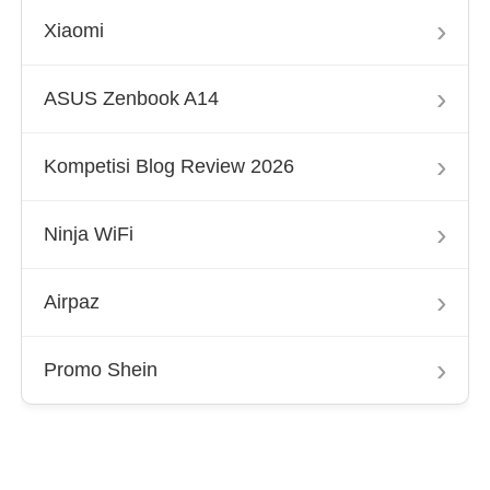
›
Xiaomi
›
ASUS Zenbook A14
›
Kompetisi Blog Review 2026
›
Ninja WiFi
›
Airpaz
›
Promo Shein