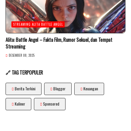
STREAMING ALITA BATTLE ANGEL
Alita: Battle Angel – Fakta Film, Rumor Sekuel, dan Tempat
Streaming
DESEMBER 08, 2025
🔗 TAG TERPOPULER
Berita Terkini
Blogger
Keuangan
Kuliner
Sponsored