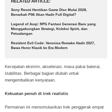
RELATED ARTICLE
Sony Resmi Hentikan Game Disc Mulai 2028,
Benarkah PS6 Akan Hadir Full Digital?
Legend of Aoqi: RPG Fantasi Generasi Baru yang
Menggabungkan Strategi, Koleksi Spirit, dan
Petualangan
Resident Evil Code: Veronica Remake Hadir 2027,
Bawa Horor Klasik ke Era Modern
Kecepatan ekstrim, akselerasi, masa pakai baterai,
stabilitas. Berbagai bagian diubah untuk
mengembalikan kenyataan.
Kekuatan penuh di trek realistis
Permainan ini mensimulasikan trek penggerak empat