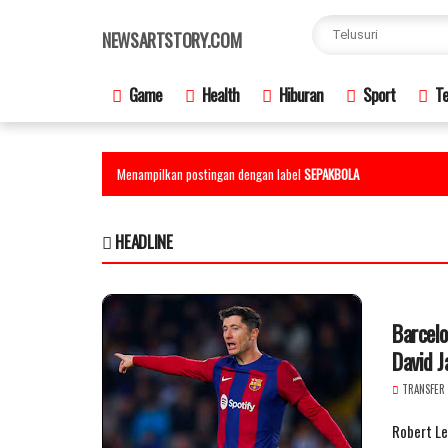
×
NEWSARTSTORY.COM
Game
Health
Hiburan
Sport
Te
Menampilkan postingan dengan label
SEPAKBOLA
HEADLINE
Barcel
David J
TRANSFER
Robert L