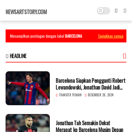
×
NEWSARTSTORY.COM
Menampilkan postingan dengan label
BARCELONA
Tunjukkan semua
HEADLINE
Barcelona Siapkan Pengganti Robert
Lewandowski, Jonathan David Jadi
Incaran
TRANSFER PEMAIN
DESEMBER 26, 2024
Jonathan Tah Semakin Dekat
Merapat ke Barcelona Musim Depan