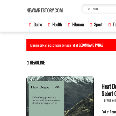
×
NEWSARTSTORY.COM
Game
Health
Hiburan
Sport
Te
Menampilkan postingan dengan label
GELOMBANG PANAS
HEADLINE
Heat D
Sebut G
PERUBAHA
Foto: Fe