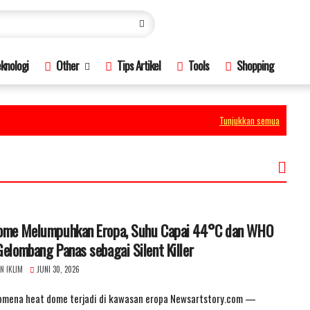
knologi
Other
Tips Artikel
Tools
Shopping
Tunjukkan semua
ome Melumpuhkan Eropa, Suhu Capai 44°C dan WHO
elombang Panas sebagai Silent Killer
N IKLIM
JUNI 30, 2026
nomena heat dome terjadi di kawasan eropa Newsartstory.com —