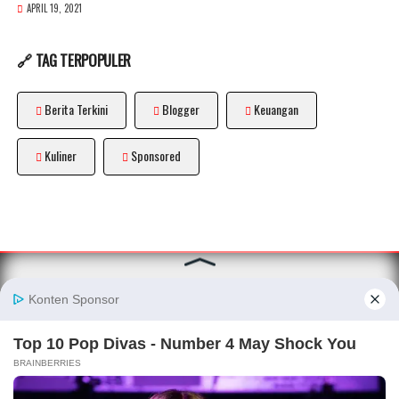
APRIL 19, 2021
🔗 TAG TERPOPULER
Berita Terkini
Blogger
Keuangan
Kuliner
Sponsored
About
|
Disclaimer
|
Privacy Policy
|
Sitemap
|
Terms and
Conditions
|
Pedoman Media Siber
|
Kode Etik Blogger