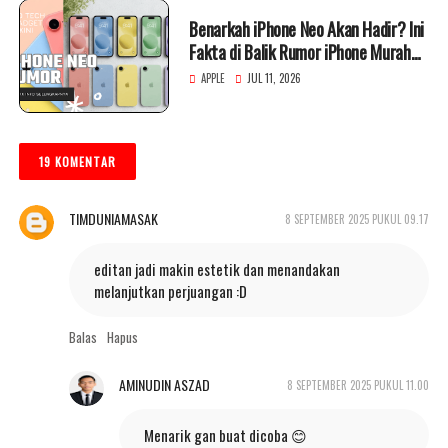
Benarkah iPhone Neo Akan Hadir? Ini
Fakta di Balik Rumor iPhone Murah
Apple
APPLE
JUL 11, 2026
19 KOMENTAR
TIMDUNIAMASAK
8 SEPTEMBER 2025 PUKUL 09.17
editan jadi makin estetik dan menandakan
melanjutkan perjuangan :D
Balas
Hapus
AMINUDIN ASZAD
8 SEPTEMBER 2025 PUKUL 11.00
Menarik gan buat dicoba 😊