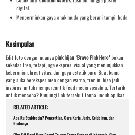
Cocok untuk
konten estetik
, fashion, hingga poster
digital.
Mencerminkan gaya anak muda yang berani tampil beda.
Kesimpulan
Edit foto dengan nuansa
pink hijau “Brave Pink Hero”
bukan
sekadar tren, tetapi juga ekspresi visual yang menunjukkan
keberanian, kreativitas, dan gaya estetik baru. Buat kamu
yang suka bereksperimen dengan warna, tren ini bisa jadi
inspirasi untuk mempercantik feed media sosialmu. Tertarik
untuk mencoba? Kunjungi link tersebut tanpa unduh aplikasi.
RELATED ARTICLE
Apa Itu Stablecoin? Pengertian, Cara Kerja, Jenis, Kelebihan, dan
Risikonya
Film Evil Dead Burn Resmi Tayang Tanpa Sensor di Indonesia, Siap