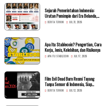
Sejarah Pemerintahan Indonesia:
Urutan Pemimpin dari Era Belanda,
Jepang, hingga Presiden RI
BERITA TERKINI
JUL 31, 2026
Apa Itu Stablecoin? Pengertian, Cara
Kerja, Jenis, Kelebihan, dan Risikonya
APA ITU STABLECOIN
JUL 17, 2026
Film Evil Dead Burn Resmi Tayang
Tanpa Sensor di Indonesia, Siap
Hadirkan Horor Brutal
BERITA TERKINI
JUL 12, 2026