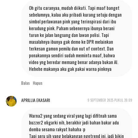
Oh gitu caranyaa, mudah diikuti. Tapi maaf banget
sebelumnya, kalau aku pribadi kurang setuju dengan
simbol perlawanan pink yang terinspirasi dari ibu
kerudung pink. Paham sebenernya ibunya berani
turun ke jalan langsung dan lawan polisi. Tapi
masalahnya ibunya gak demo ke DPR melainkan
terkesan gamon pemilu dan out of context. Dan
ponakannya sendiri sudah meminta maaf, bahwa
video yng beredar memang benar adanya bukan AI.
Hehehe makanya aku gak pakai warna pinknya
Balas
Hapus
APRILLIA EKASARI
9 SEPTEMBER 2025 PUKUL 20.09
Warna2 yang sedang viral yang lagi difitnah sama
buzzer2 oligarki nih, berakhir jadi bahan bakar adu
domba sesama rakyat hahaha :p
Tapi seru sih yang belakangan ngetrend ini, jadi bikin