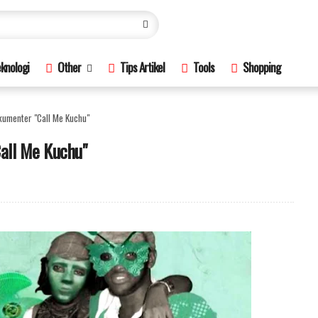
knologi
Other
Tips Artikel
Tools
Shopping
kumenter "Call Me Kuchu"
all Me Kuchu"