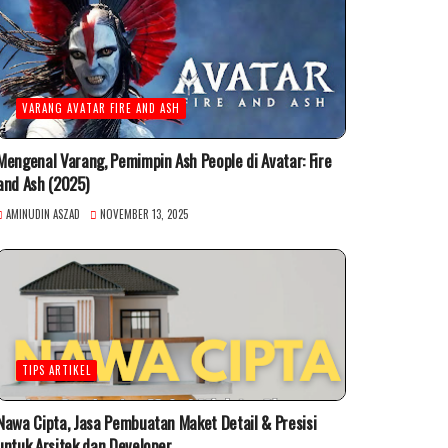
VARANG AVATAR FIRE AND ASH
Mengenal Varang, Pemimpin Ash People di Avatar: Fire
and Ash (2025)
AMINUDIN ASZAD
NOVEMBER 13, 2025
TIPS ARTIKEL
Nawa Cipta, Jasa Pembuatan Maket Detail & Presisi
untuk Arsitek dan Developer