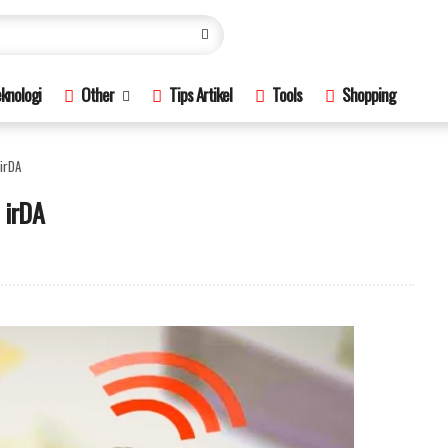
knologi
Other
Tips Artikel
Tools
Shopping
 irDA
 irDA