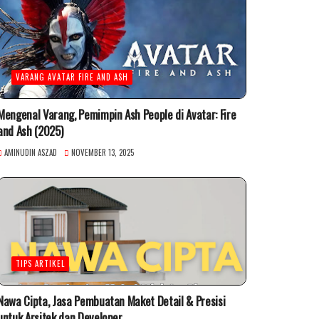
VARANG AVATAR FIRE AND ASH
Mengenal Varang, Pemimpin Ash People di Avatar: Fire
and Ash (2025)
AMINUDIN ASZAD
NOVEMBER 13, 2025
TIPS ARTIKEL
Nawa Cipta, Jasa Pembuatan Maket Detail & Presisi
untuk Arsitek dan Developer