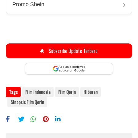
›
Promo Shein
🔔
Subscribe Update Terbaru
Add as a preferred
source on Google
Tags
Film Indonesia
Film Qorin
Hiburan
Sinopsis Film Qorin