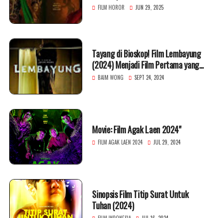
Mistis Penari dan Ritual Gelap
FILM HOROR
JUN 29, 2025
Tayang di Bioskop! Film Lembayung
(2024) Menjadi Film Pertama yang
Disutradari oleh Baim Wong
BAIM WONG
SEPT 24, 2024
Movie: Film Agak Laen 2024"
FILM AGAK LAEN 2024
JUL 29, 2024
Sinopsis Film Titip Surat Untuk
Tuhan (2024)