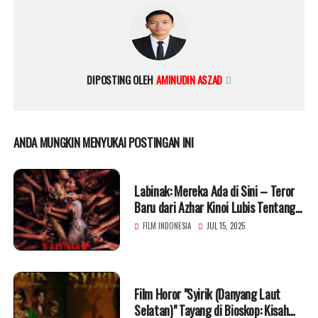
DIPOSTING OLEH
AMINUDIN ASZAD
ANDA MUNGKIN MENYUKAI POSTINGAN INI
Labinak: Mereka Ada di Sini – Teror
Baru dari Azhar Kinoi Lubis Tentang
Ritual Kanibalisme
FILM INDONESIA
JUL 15, 2025
Film Horor "Syirik (Danyang Laut
Selatan)" Tayang di Bioskop: Kisah