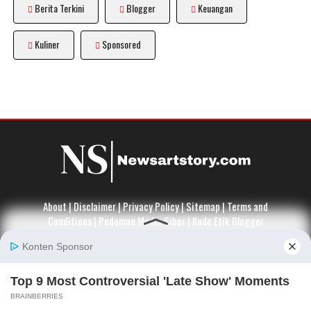
Berita Terkini
Blogger
Keuangan
Kuliner
Sponsored
About
|
Disclaimer
|
Privacy Policy
|
Sitemap
|
Terms and
Conditions
|
Pedoman Media Siber
|
Kode Etik Blogger
© COPYRIGHT 2026 -
NEWSARTSTORY.COM
. ALL RIGHT RESERVED